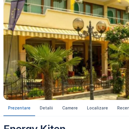
Prezentare
Detalii
Camere
Localizare
Recen