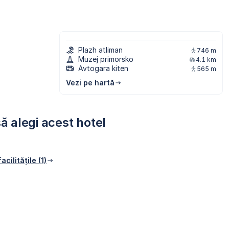
Plazh atliman
746 m
Muzej primorsko
4.1 km
Avtogara kiten
565 m
Vezi pe hartă
ă alegi acest hotel
acilitățile (1)