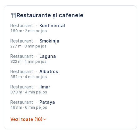
Restaurante și cafenele
Restaurant
·
Kontinental
189 m · 2 min pe jos
Restaurant
·
Smokinja
227 m · 3 min pe jos
Restaurant
·
Laguna
322 m · 4 min pe jos
Restaurant
·
Albatros
352 m · 4 min pe jos
Restaurant
·
Ilmar
373 m · 4 min pe jos
Restaurant
·
Pataya
463 m · 6 min pe jos
Vezi toate (16)