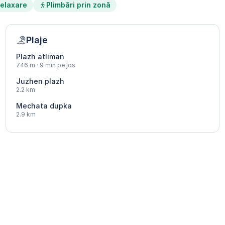
elaxare
Plimbări prin zonă
Plaje
Plazh atliman
746 m · 9 min pe jos
Juzhen plazh
2.2 km
Mechata dupka
2.9 km