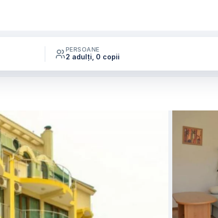
PERSOANE
2 adulți, 0 copii