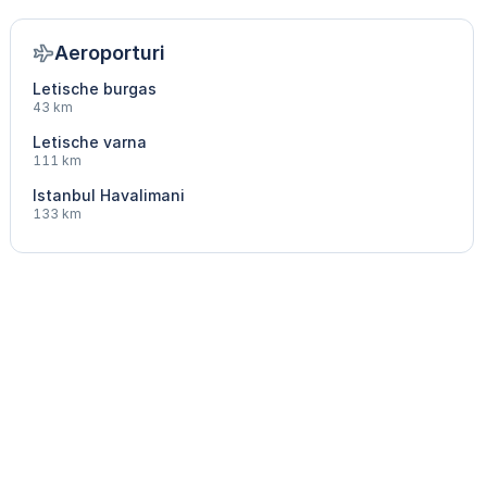
Aeroporturi
Letische burgas
43 km
Letische varna
111 km
Istanbul Havalimani
133 km