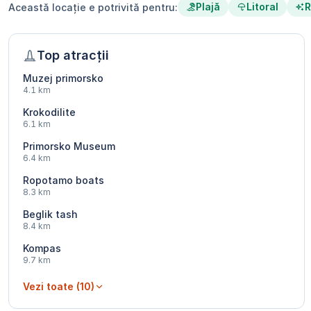
Plajă
Litoral
R
Această locație e potrivită pentru:
Top atracții
Muzej primorsko
4.1 km
Krokodilite
6.1 km
Primorsko Museum
6.4 km
Ropotamo boats
8.3 km
Beglik tash
8.4 km
Kompas
9.7 km
Vezi toate (10)