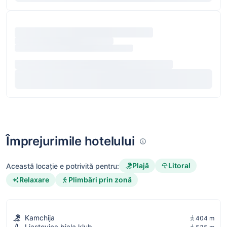
Împrejurimile hotelului
Plajă
Litoral
Această locație e potrivită pentru:
Relaxare
Plimbări prin zonă
Kamchija
404 m
Ljastovica bjala klub