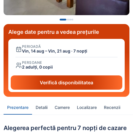
Alege date pentru a vedea prețurile
PERIOADĂ
Vin, 14 aug – Vin, 21 aug · 7 nopți
PERSOANE
2 adulți, 0 copii
Verifică disponibilitatea
Prezentare
Detalii
Camere
Localizare
Recenzii
Alegerea perfectă pentru 7 nopți de cazare