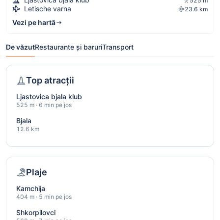
525 m
Letische varna
23.6 km
Vezi pe hartă
De văzut
Restaurante și baruri
Transport
Top atracții
Ljastovica bjala klub
525 m · 6 min pe jos
Bjala
12.6 km
Plaje
Kamchija
404 m · 5 min pe jos
Shkorpilovci