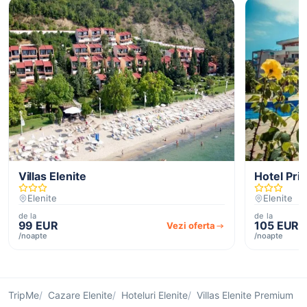
Villas Elenite
Hotel Pri
Elenite
Elenite
de la
de la
99 EUR
105 EUR
Vezi oferta
/noapte
/noapte
TripMe
Cazare Elenite
Hoteluri Elenite
Villas Elenite Premium