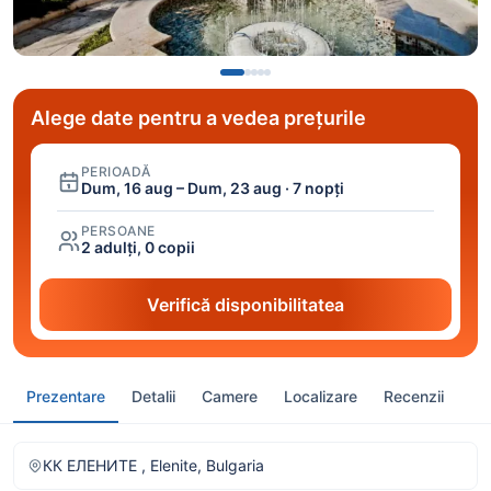
Alege date pentru a vedea prețurile
PERIOADĂ
Dum, 16 aug – Dum, 23 aug · 7 nopți
PERSOANE
2 adulți, 0 copii
Verifică disponibilitatea
Prezentare
Detalii
Camere
Localizare
Recenzii
КК ЕЛЕНИТЕ , Elenite, Bulgaria