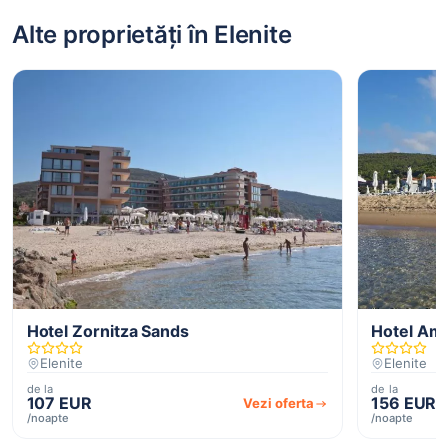
Alte proprietăți în Elenite
Hotel Zornitza Sands
Hotel Am
Elenite
Elenite
de la
de la
107 EUR
156 EUR
Vezi oferta
/noapte
/noapte