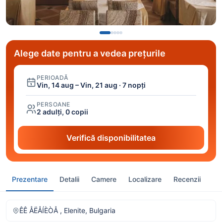
Alege date pentru a vedea prețurile
PERIOADĂ
Vin, 14 aug – Vin, 21 aug · 7 nopți
PERSOANE
2 adulți, 0 copii
Verifică disponibilitatea
Prezentare
Detalii
Camere
Localizare
Recenzii
ÊÊ ÅËÅÍÈÒÅ , Elenite, Bulgaria