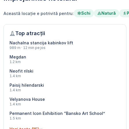
Schi
Natură
P
Această locație e potrivită pentru:
Top atracții
Nachalna stancija kabinkov lift
989 m · 12 min pe jos
Megdan
1.2 km
Neofit rilski
1.4 km
Paisij hilendarski
1.4 km
Velyanova House
1.4 km
Permanent Icon Exhibition “Bansko Art School”
1.5 km