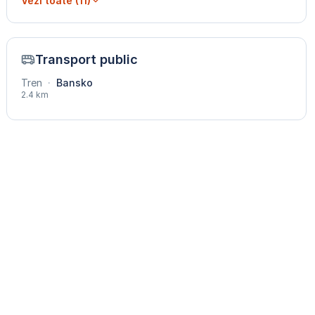
Vezi toate (11)
Transport public
Tren
·
Bansko
2.4 km