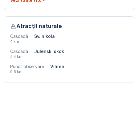
Vezi toate (15)
Atracții naturale
Cascadă
·
Sv. nikola
4 km
Cascadă
·
Julenski skok
5.4 km
Punct observare
·
Vihren
9.6 km