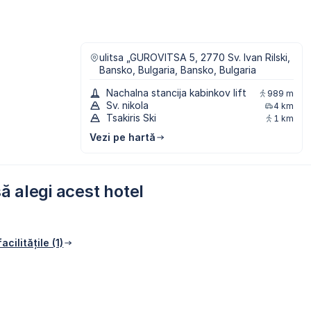
ulitsa „GUROVITSA 5, 2770 Sv. Ivan Rilski,
Bansko, Bulgaria, Bansko, Bulgaria
Nachalna stancija kabinkov lift
989 m
Sv. nikola
4 km
Tsakiris Ski
1 km
Vezi pe hartă
ă alegi acest hotel
acilitățile (1)