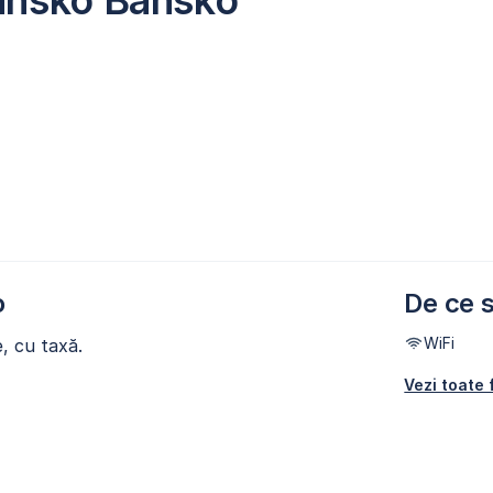
ansko Bansko
o
De ce s
WiFi
e, cu taxă.
Vezi toate f