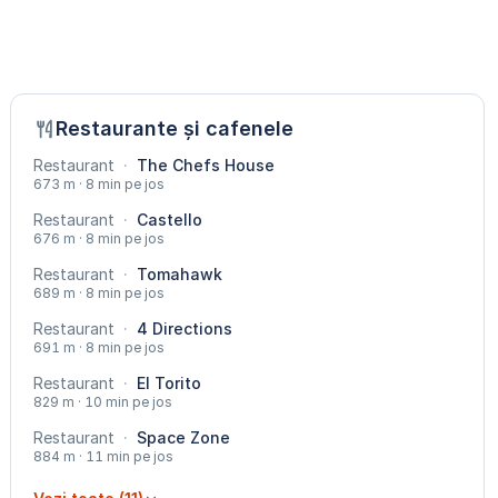
Restaurante și cafenele
Restaurant
·
The Chefs House
673 m · 8 min pe jos
Restaurant
·
Castello
676 m · 8 min pe jos
Restaurant
·
Tomahawk
689 m · 8 min pe jos
Restaurant
·
4 Directions
691 m · 8 min pe jos
Restaurant
·
El Torito
829 m · 10 min pe jos
Restaurant
·
Space Zone
884 m · 11 min pe jos