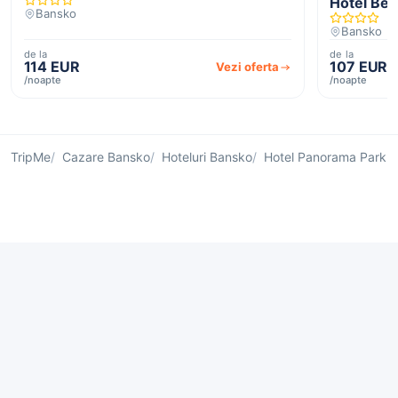
Hotel Bel
Bansko
Bansko
de la
de la
114 EUR
107 EUR
Vezi oferta
/noapte
/noapte
TripMe
Cazare Bansko
Hoteluri Bansko
Hotel Panorama Park