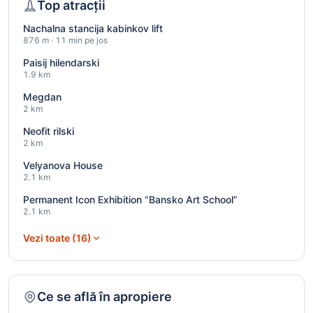
Top atracții
Nachalna stancija kabinkov lift
876 m · 11 min pe jos
Paisij hilendarski
1.9 km
Megdan
2 km
Neofit rilski
2 km
Velyanova House
2.1 km
Permanent Icon Exhibition “Bansko Art School”
2.1 km
Vezi toate (16)
Ce se află în apropiere