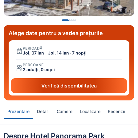
Alege date pentru a vedea prețurile
PERIOADĂ
Joi, 07 ian – Joi, 14 ian · 7 nopți
PERSOANE
2 adulți, 0 copii
Verifică disponibilitatea
Prezentare
Detalii
Camere
Localizare
Recenzii
Despre Hotel Panorama Park