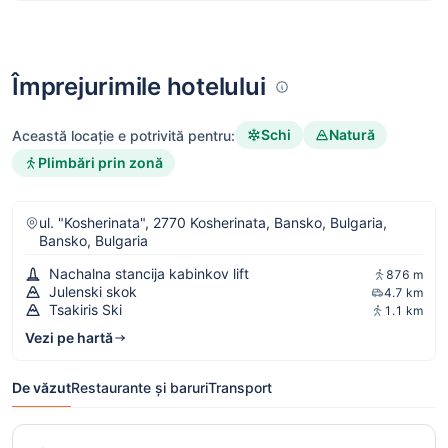
Împrejurimile hotelului
Schi
Natură
Această locație e potrivită pentru:
Plimbări prin zonă
ul. "Kosherinata", 2770 Kosherinata, Bansko, Bulgaria,
Bansko, Bulgaria
Nachalna stancija kabinkov lift
876 m
Julenski skok
4.7 km
Tsakiris Ski
1.1 km
Vezi pe hartă
De văzut
Restaurante și baruri
Transport