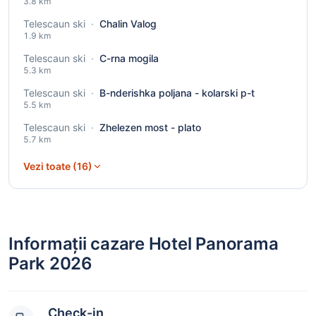
3.8 km
Telescaun ski
·
Chalin Valog
1.9 km
Telescaun ski
·
C-rna mogila
5.3 km
Telescaun ski
·
B-nderishka poljana - kolarski p-t
5.5 km
Telescaun ski
·
Zhelezen most - plato
5.7 km
Vezi toate (16)
Informații cazare Hotel Panorama
Park 2026
Check-in