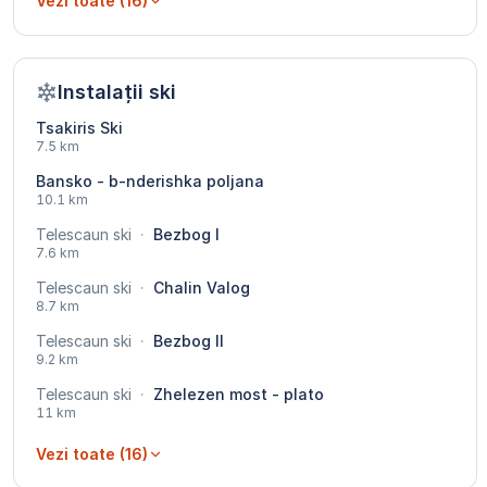
Vezi toate (16)
Instalații ski
Tsakiris Ski
7.5 km
Bansko - b-nderishka poljana
10.1 km
Telescaun ski
·
Bezbog I
7.6 km
Telescaun ski
·
Chalin Valog
8.7 km
Telescaun ski
·
Bezbog II
9.2 km
Telescaun ski
·
Zhelezen most - plato
11 km
Vezi toate (16)