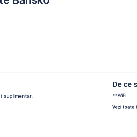
hte Bansko
De ce s
WiFi
t suplimentar.
Vezi toate f