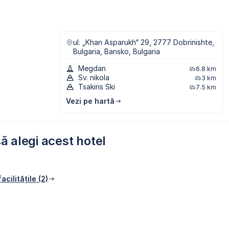
ul. „Khan Asparukh“ 29, 2777 Dobrinishte,
Bulgaria, Bansko, Bulgaria
Megdan
6.8 km
Sv. nikola
3 km
Tsakiris Ski
7.5 km
Vezi pe hartă
ă alegi acest hotel
acilitățile (2)