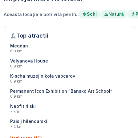
Schi
Natură
P
Această locație e potrivită pentru:
Top atracții
Megdan
6.8 km
Velyanova House
6.9 km
K-scha muzej nikola vapcarov
6.9 km
Permanent Icon Exhibition “Bansko Art School”
6.9 km
Neofit rilski
7 km
Paisij hilendarski
7.1 km