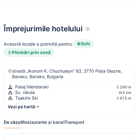
Împrejurimile hotelului
Schi
Această locație e potrivită pentru:
Plimbări prin zonă
stradă „Ikonom K. Chuchulayn” 82, 2770 Piața Glazne,
Bansko, Bansko, Bulgaria
Paisij hilendarski
290 m
Sv. nikola
5 km
Tsakiris Ski
975 m
Vezi pe hartă
De văzut
Restaurante și baruri
Transport