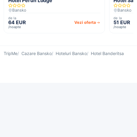
Hotel Perun Lodge
Hotel Sai
Bansko
Bansko
de la
de la
64 EUR
51 EUR
Vezi oferta
/noapte
/noapte
TripMe
Cazare Bansko
Hoteluri Bansko
Hotel Banderitsa