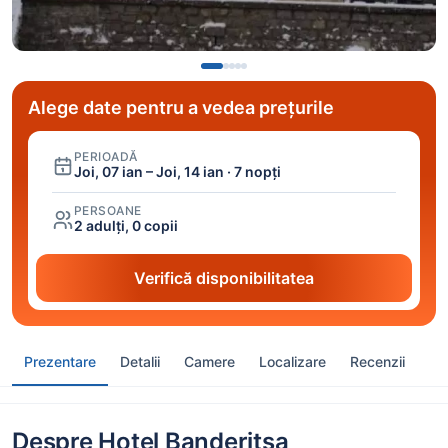
Alege date pentru a vedea prețurile
PERIOADĂ
Joi, 07 ian – Joi, 14 ian · 7 nopți
PERSOANE
2 adulți, 0 copii
Verifică disponibilitatea
Prezentare
Detalii
Camere
Localizare
Recenzii
Despre Hotel Banderitsa