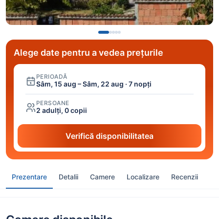
Alege date pentru a vedea prețurile
PERIOADĂ
Sâm, 15 aug – Sâm, 22 aug · 7 nopți
PERSOANE
2 adulți, 0 copii
Verifică disponibilitatea
Prezentare
Detalii
Camere
Localizare
Recenzii