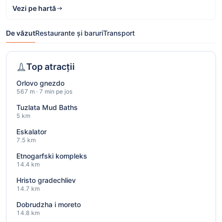
Vezi pe hartă
De văzut
Restaurante și baruri
Transport
Top atracții
Orlovo gnezdo
567 m · 7 min pe jos
Tuzlata Mud Baths
5 km
Eskalator
7.5 km
Etnogarfski kompleks
14.4 km
Hristo gradechliev
14.7 km
Dobrudzha i moreto
14.8 km