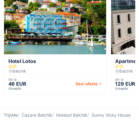
Hotel Lotos
Apartmen
Balchik
Balchik
de la
de la
46 EUR
129 EUR
Vezi oferta
/noapte
/noapte
TripMe
Cazare Balchik
Hoteluri Balchik
Sunny Vicky House