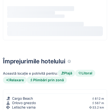
Împrejurimile hotelului
Plajă
Litoral
Această locație e potrivită pentru:
Relaxare
Plimbări prin zonă
Cargo Beach
812 m
Orlovo gnezdo
567 m
Letische varna
33.2 km